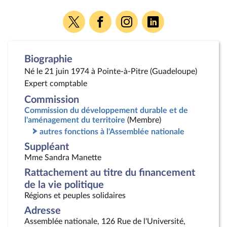
Voir
Voir
Voir
Voir
la
la
la
la
page
page
page
page
Twitter
Facebook
Instagram
Linkedin
Biographie
Né le 21 juin 1974 à Pointe-à-Pitre (Guadeloupe)
Expert comptable
Commission
Commission du développement durable et de
l'aménagement du territoire
(Membre)
autres fonctions à l'Assemblée nationale
Suppléant
Mme Sandra Manette
Rattachement au titre du financement
de la vie politique
Régions et peuples solidaires
Adresse
Assemblée nationale, 126 Rue de l'Université,