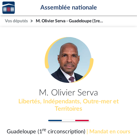
Accèder
Aller au contenu
Aller en bas de la page
Assemblée nationale
à la
page
Vos députés
M. Olivier Serva - Guadeloupe (1re circonscription)
d'accueil
M. Olivier Serva
Libertés, Indépendants, Outre-mer et
Territoires
re
Guadeloupe (1
circonscription)
| Mandat en cours