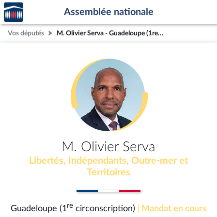
Accèder
Aller au contenu
Aller en bas de la page
Assemblée nationale
à la
page
Vos députés
M. Olivier Serva - Guadeloupe (1re circonscription)
d'accueil
M. Olivier Serva
Libertés, Indépendants, Outre-mer et
Territoires
re
Guadeloupe (1
circonscription)
| Mandat en cours