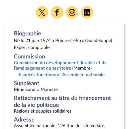
Voir
Voir
Voir
Voir
la
la
la
la
page
page
page
page
Twitter
Facebook
Instagram
Linkedin
Biographie
Né le 21 juin 1974 à Pointe-à-Pitre (Guadeloupe)
Expert comptable
Commission
Commission du développement durable et de
l'aménagement du territoire
(Membre)
autres fonctions à l'Assemblée nationale
Suppléant
Mme Sandra Manette
Rattachement au titre du financement
de la vie politique
Régions et peuples solidaires
Adresse
Assemblée nationale, 126 Rue de l'Université,