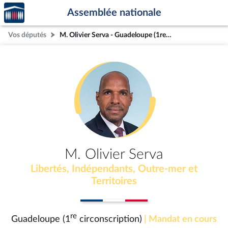
Accèder
Aller au contenu
Aller en bas de la page
Assemblée nationale
à la
page
Vos députés
M. Olivier Serva - Guadeloupe (1re circonscription)
d'accueil
M. Olivier Serva
Libertés, Indépendants, Outre-mer et
Territoires
re
Guadeloupe (1
circonscription)
| Mandat en cours