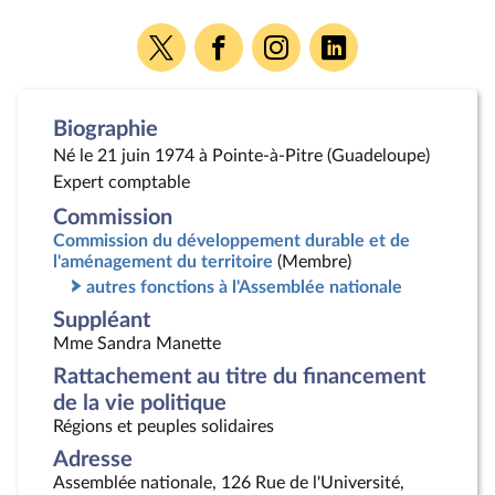
Voir
Voir
Voir
Voir
la
la
la
la
page
page
page
page
Twitter
Facebook
Instagram
Linkedin
Biographie
Né le 21 juin 1974 à Pointe-à-Pitre (Guadeloupe)
Expert comptable
Commission
Commission du développement durable et de
l'aménagement du territoire
(Membre)
autres fonctions à l'Assemblée nationale
Suppléant
Mme Sandra Manette
Rattachement au titre du financement
de la vie politique
Régions et peuples solidaires
Adresse
Assemblée nationale, 126 Rue de l'Université,