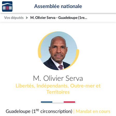
Accèder
Aller au contenu
Aller en bas de la page
Assemblée nationale
à la
page
Vos députés
M. Olivier Serva - Guadeloupe (1re circonscription)
d'accueil
M. Olivier Serva
Libertés, Indépendants, Outre-mer et
Territoires
re
Guadeloupe (1
circonscription)
| Mandat en cours