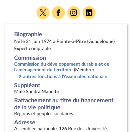
Voir
Voir
Voir
Voir
la
la
la
la
page
page
page
page
Twitter
Facebook
Instagram
Linkedin
Biographie
Né le 21 juin 1974 à Pointe-à-Pitre (Guadeloupe)
Expert comptable
Commission
Commission du développement durable et de
l'aménagement du territoire
(Membre)
autres fonctions à l'Assemblée nationale
Suppléant
Mme Sandra Manette
Rattachement au titre du financement
de la vie politique
Régions et peuples solidaires
Adresse
Assemblée nationale, 126 Rue de l'Université,