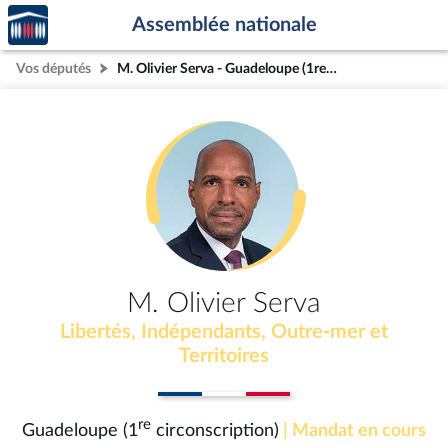
Accèder
Aller au contenu
Aller en bas de la page
Assemblée nationale
à la
page
Vos députés
M. Olivier Serva - Guadeloupe (1re circonscription)
d'accueil
M. Olivier Serva
Libertés, Indépendants, Outre-mer et
Territoires
re
Guadeloupe (1
circonscription)
| Mandat en cours