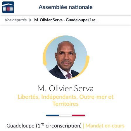
Accèder
Aller au contenu
Aller en bas de la page
Assemblée nationale
à la
page
Vos députés
M. Olivier Serva - Guadeloupe (1re circonscription)
d'accueil
M. Olivier Serva
Libertés, Indépendants, Outre-mer et
Territoires
re
Guadeloupe (1
circonscription)
| Mandat en cours