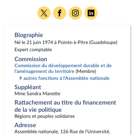
Voir
Voir
Voir
Voir
la
la
la
la
page
page
page
page
Twitter
Facebook
Instagram
Linkedin
Biographie
Né le 21 juin 1974 à Pointe-à-Pitre (Guadeloupe)
Expert comptable
Commission
Commission du développement durable et de
l'aménagement du territoire
(Membre)
autres fonctions à l'Assemblée nationale
Suppléant
Mme Sandra Manette
Rattachement au titre du financement
de la vie politique
Régions et peuples solidaires
Adresse
Assemblée nationale, 126 Rue de l'Université,