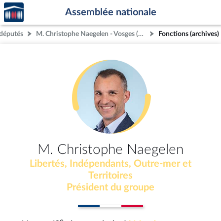
Accèder
Aller au contenu
Aller en bas de la page
Assemblée nationale
à la
page
députés
M. Christophe Naegelen - Vosges (3e circonscription)
Fonctions (archives)
d'accueil
M. Christophe Naegelen
Libertés, Indépendants, Outre-mer et
Territoires
Président du groupe