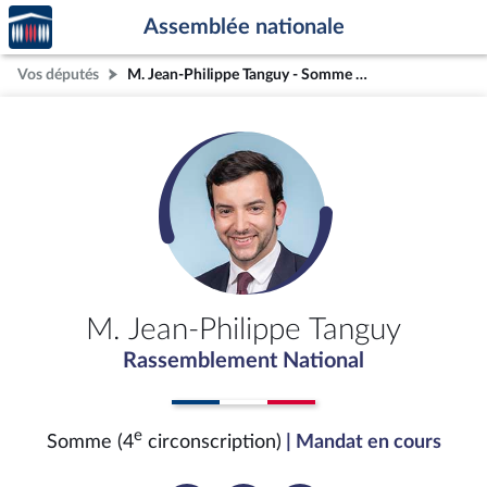
Accèder
Aller au contenu
Aller en bas de la page
Assemblée nationale
à la
page
Vos députés
M. Jean-Philippe Tanguy - Somme (4e circonscription)
d'accueil
M. Jean-Philippe Tanguy
Rassemblement National
e
Somme (4
circonscription)
| Mandat en cours