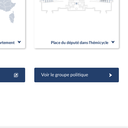
partement
Place du député dans l'hémicycle
Voir le groupe politique