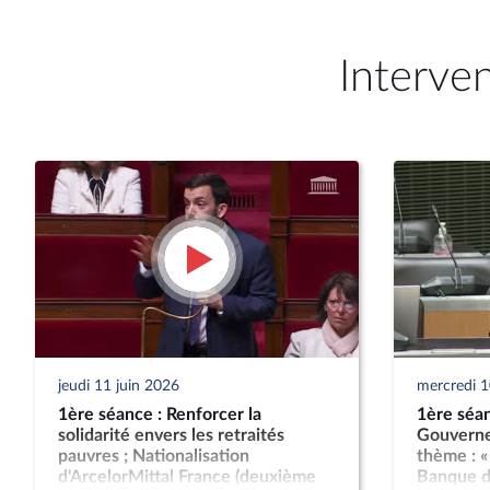
Interve
jeudi 11 juin 2026
mercredi 1
1ère séance : Renforcer la
1ère séan
solidarité envers les retraités
Gouverne
pauvres ; Nationalisation
thème : « 
d'ArcelorMittal France (deuxième
Banque d