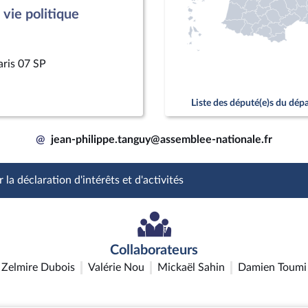
vie politique
aris 07 SP
Liste des député(e)s du dé
@
jean-philippe.tanguy@assemblee-nationale.fr
 la déclaration d'intérêts et d'activités
Collaborateurs
Zelmire Dubois
Valérie Nou
Mickaël Sahin
Damien Toumi