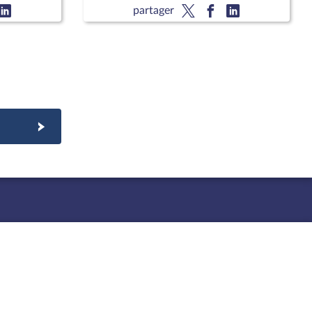
Approbation des comptes de
partager
l'année 2025 ; Approbation des
comptes de la sécurité sociale de
l'année 2025