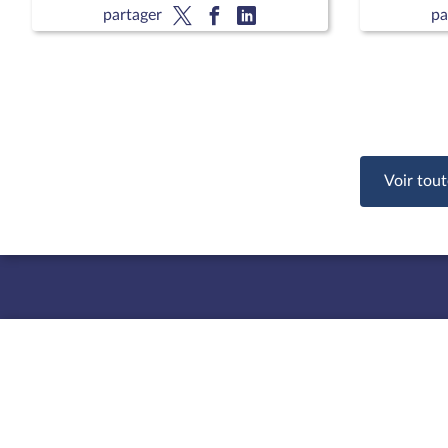
lecture)
partager
pa
Voir tout