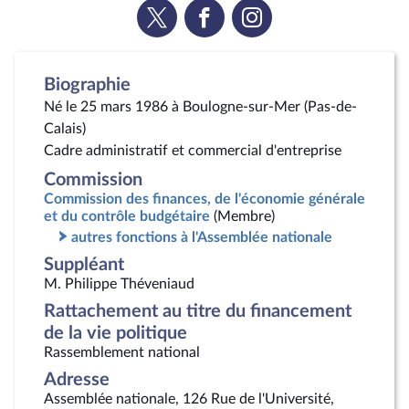
Voir
Voir
Voir
la
la
la
page
page
page
Twitter
Facebook
Instagram
Biographie
Né le 25 mars 1986 à Boulogne-sur-Mer (Pas-de-
Calais)
Cadre administratif et commercial d'entreprise
Commission
Commission des finances, de l'économie générale
et du contrôle budgétaire
(Membre)
autres fonctions à l'Assemblée nationale
Suppléant
M. Philippe Théveniaud
Rattachement au titre du financement
de la vie politique
Rassemblement national
Adresse
Assemblée nationale, 126 Rue de l'Université,