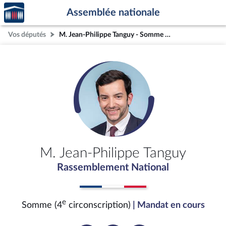
Accèder
Aller au contenu
Aller en bas de la page
Assemblée nationale
à la
page
Vos députés
M. Jean-Philippe Tanguy - Somme (4e circonscription)
d'accueil
M. Jean-Philippe Tanguy
Rassemblement National
e
Somme (4
circonscription)
| Mandat en cours