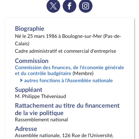
Voir
Voir
Voir
la
la
la
page
page
page
Twitter
Facebook
Instagram
Biographie
Né le 25 mars 1986 à Boulogne-sur-Mer (Pas-de-
Calais)
Cadre administratif et commercial d'entreprise
Commission
Commission des finances, de l'économie générale
et du contrôle budgétaire
(Membre)
autres fonctions à l'Assemblée nationale
Suppléant
M. Philippe Théveniaud
Rattachement au titre du financement
de la vie politique
Rassemblement national
Adresse
Assemblée nationale, 126 Rue de l'Université,