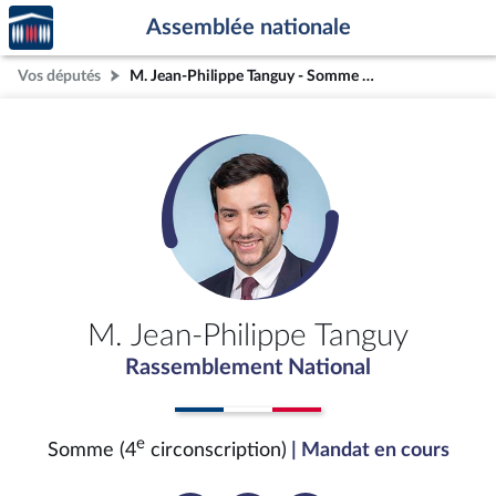
Accèder
Aller au contenu
Aller en bas de la page
Assemblée nationale
à la
page
Vos députés
M. Jean-Philippe Tanguy - Somme (4e circonscription)
d'accueil
M. Jean-Philippe Tanguy
Rassemblement National
e
Somme (4
circonscription)
| Mandat en cours