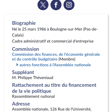
Voir
Voir
Voir
la
la
la
page
page
page
Twitter
Facebook
Instagram
Biographie
Né le 25 mars 1986 à Boulogne-sur-Mer (Pas-de-
Calais)
Cadre administratif et commercial d'entreprise
Commission
Commission des finances, de l'économie générale
et du contrôle budgétaire
(Membre)
autres fonctions à l'Assemblée nationale
Suppléant
M. Philippe Théveniaud
Rattachement au titre du financement
de la vie politique
Rassemblement national
Adresse
Assemblée nationale, 126 Rue de l'Université,