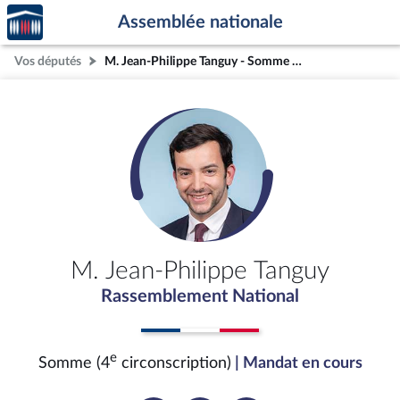
Accèder
Aller au contenu
Aller en bas de la page
Assemblée nationale
à la
page
Vos députés
M. Jean-Philippe Tanguy - Somme (4e circonscription)
d'accueil
M. Jean-Philippe Tanguy
Rassemblement National
e
Somme (4
circonscription)
| Mandat en cours