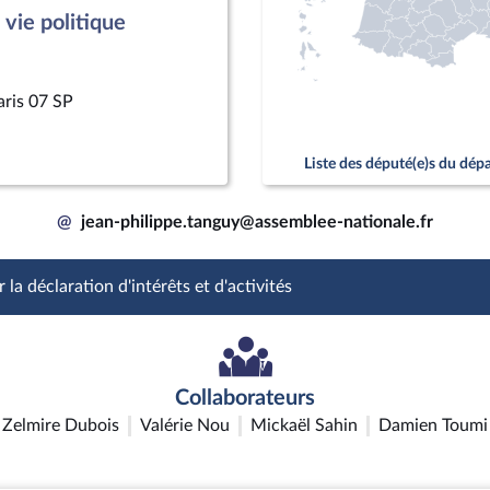
vie politique
aris 07 SP
Liste des député(e)s du dé
@
jean-philippe.tanguy@assemblee-nationale.fr
 la déclaration d'intérêts et d'activités
Collaborateurs
Zelmire Dubois
Valérie Nou
Mickaël Sahin
Damien Toumi