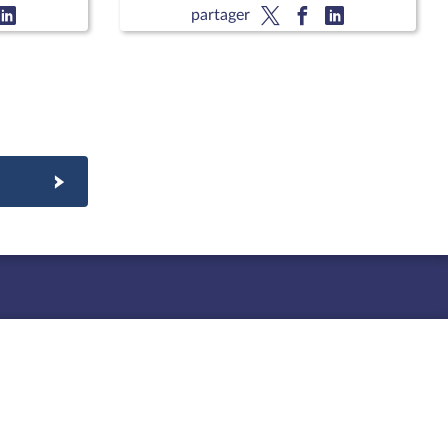
Approbation des comptes de
partager
l'année 2025 ; Approbation des
comptes de la sécurité sociale de
l'année 2025