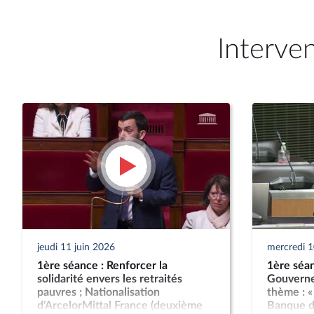
Interve
jeudi 11 juin 2026
mercredi 1
1ère séance : Renforcer la
1ère séan
solidarité envers les retraités
Gouverne
pauvres ; Nationalisation
thème : « 
d'ArcelorMittal France (deuxième
Banque d