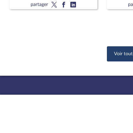
lecture)
partager
pa
Voir tout