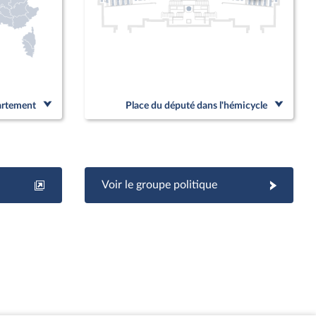
partement
Place du député dans l'hémicycle
Voir le groupe politique