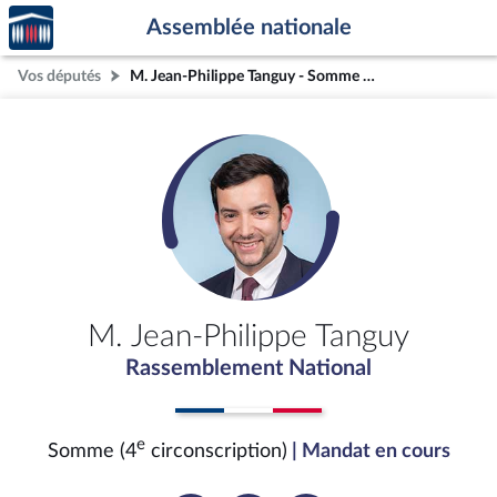
Accèder
Aller au contenu
Aller en bas de la page
Assemblée nationale
à la
page
Vos députés
M. Jean-Philippe Tanguy - Somme (4e circonscription)
d'accueil
M. Jean-Philippe Tanguy
Rassemblement National
e
Somme (4
circonscription)
| Mandat en cours