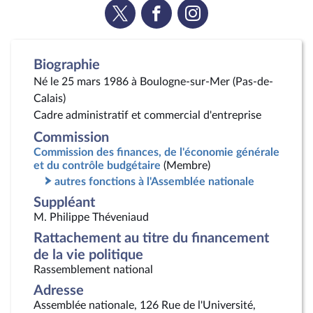
Voir
Voir
Voir
la
la
la
page
page
page
Twitter
Facebook
Instagram
Biographie
Né le 25 mars 1986 à Boulogne-sur-Mer (Pas-de-
Calais)
Cadre administratif et commercial d'entreprise
Commission
Commission des finances, de l'économie générale
et du contrôle budgétaire
(Membre)
autres fonctions à l'Assemblée nationale
Suppléant
M. Philippe Théveniaud
Rattachement au titre du financement
de la vie politique
Rassemblement national
Adresse
Assemblée nationale, 126 Rue de l'Université,