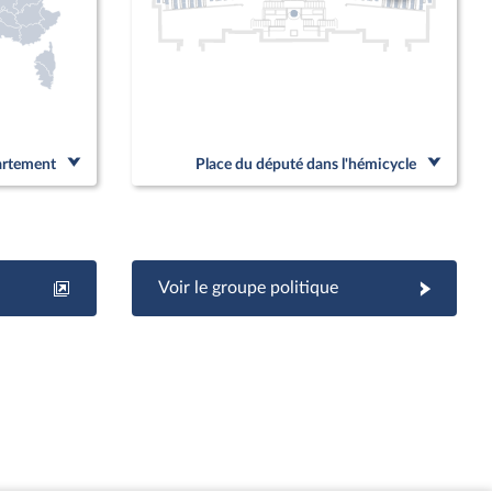
partement
Place du député dans l'hémicycle
Voir le groupe politique