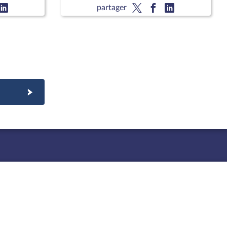
Approbation des comptes de
partager
l'année 2025 ; Approbation des
comptes de la sécurité sociale de
l'année 2025