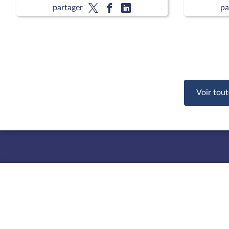
lecture)
partager
pa
Voir tout