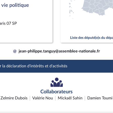
vie politique
aris 07 SP
Liste des député(e)s du dé
@
jean-philippe.tanguy@assemblee-nationale.fr
 la déclaration d'intérêts et d'activités
Collaborateurs
Zelmire Dubois
Valérie Nou
Mickaël Sahin
Damien Toumi