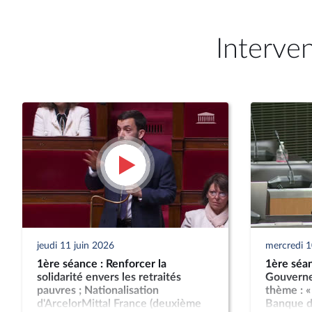
Interve
jeudi 11 juin 2026
mercredi 1
1ère séance : Renforcer la
1ère séan
solidarité envers les retraités
Gouverne
pauvres ; Nationalisation
thème : « 
d'ArcelorMittal France (deuxième
Banque d