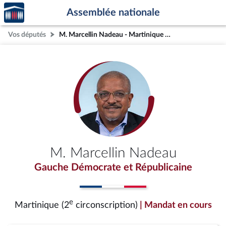
Accèder
Aller au contenu
Aller en bas de la page
Assemblée nationale
à la
page
Vos députés
M. Marcellin Nadeau - Martinique (2e circonscription)
d'accueil
M. Marcellin Nadeau
Gauche Démocrate et Républicaine
e
Martinique (2
circonscription)
| Mandat en cours