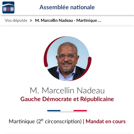
Accèder
Aller au contenu
Aller en bas de la page
Assemblée nationale
à la
page
Vos députés
M. Marcellin Nadeau - Martinique (2e circonscription)
d'accueil
M. Marcellin Nadeau
Gauche Démocrate et Républicaine
e
Martinique (2
circonscription)
| Mandat en cours