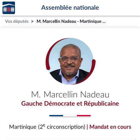
Accèder
Aller au contenu
Aller en bas de la page
Assemblée nationale
à la
page
Vos députés
M. Marcellin Nadeau - Martinique (2e circonscription)
d'accueil
M. Marcellin Nadeau
Gauche Démocrate et Républicaine
e
Martinique (2
circonscription)
| Mandat en cours