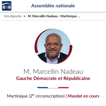
Accèder
Aller au contenu
Aller en bas de la page
Assemblée nationale
à la
page
Vos députés
M. Marcellin Nadeau - Martinique (2e circonscription)
d'accueil
M. Marcellin Nadeau
Gauche Démocrate et Républicaine
e
Martinique (2
circonscription)
| Mandat en cours