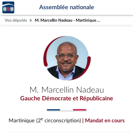
Accèder
Aller au contenu
Aller en bas de la page
Assemblée nationale
à la
page
Vos députés
M. Marcellin Nadeau - Martinique (2e circonscription)
d'accueil
M. Marcellin Nadeau
Gauche Démocrate et Républicaine
e
Martinique (2
circonscription)
| Mandat en cours