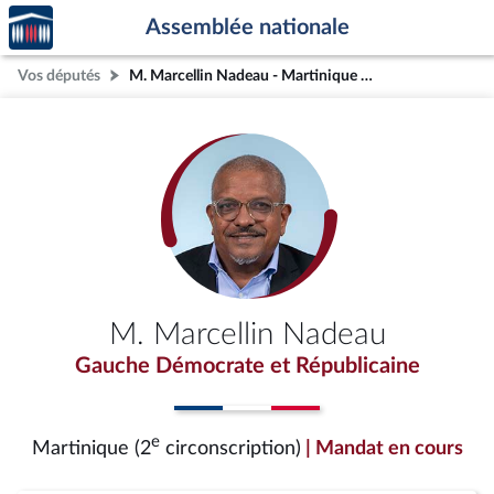
Accèder
Aller au contenu
Aller en bas de la page
Assemblée nationale
à la
page
Vos députés
M. Marcellin Nadeau - Martinique (2e circonscription)
d'accueil
M. Marcellin Nadeau
Gauche Démocrate et Républicaine
e
Martinique (2
circonscription)
| Mandat en cours