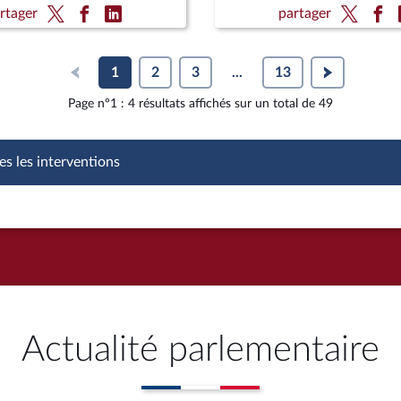
t (CMP) ; Pour une Corse
d'attentat (CMP) ; Pour u
rtager
partager
 au sein de la République
autonome au sein de la R
1
2
3
...
13
Page n°1 : 4 résultats affichés sur un total de 49
es les interventions
Actualité parlementaire