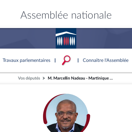
Assemblée nationale
Accèder à
la page
d'accueil
Travaux parlementaires
Connaître l'Assemblée
Vos députés
M. Marcellin Nadeau - Martinique (2e circonscription)
ce
ublique
ouvoirs de l'Assemblée
'Assemblée
Documents parlementaire
Statistiques et chiffres clé
Patrimoine
onnaissance de l’Assemblée »
S'identifier
tés
ons et autres organes
rtuelle du palais Bourbon
Transparence et déontolog
La Bibliothèque
S'identifier
Projets de loi
Rap
tion de l'Assemblée
politiques
 International
 à une séance
Documents de référence
Les archives
Propositions de loi
Rap
e
Conférence des Présidents
Mot de passe oublié
( Constitution | Règlement de l'A
Amendements
Rapp
 législatives
 et évaluation
s chercheurs à
Contacts et plan d'accès
llège des Questeurs
Services
)
lée
Textes adoptés
Rapp
Photos libres de droit
Baro
ements