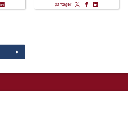
ne Corse
les règles en matière d'énergie,
partager
épublique
d'eau et d'assainissement