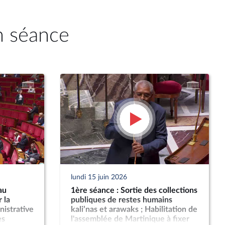
n séance
lundi 15 juin 2026
au
1ère séance : Sortie des collections
 la
publiques de restes humains
nistrative
kali’nas et arawaks ; Habilitation de
es
l'assemblée de Martinique à fixer