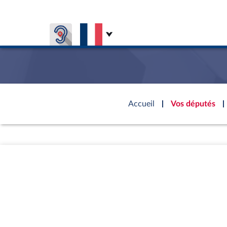
Aller au contenu
Aller en bas de la page
Accèder à
la page
Accueil
Vos députés
d'accueil
Présiden
Séance p
Rôle et p
Visiter l
Général
CONNEXION & INSCRIPTION
CONNAÎTRE L'ASSEMBLÉE
VOS DÉPUTÉS
Fiches « C
DÉCOUVRIR LES LIEUX
577 dépu
Commissi
Visite vi
TRAVAUX PARLEMENTAIRES
Organisa
Groupes 
Europe et
Assister
Présidenc
Élections
Contrôle
Accès de
Bureau
Co
l’Assemb
Congrès
Les évèn
Pétitions