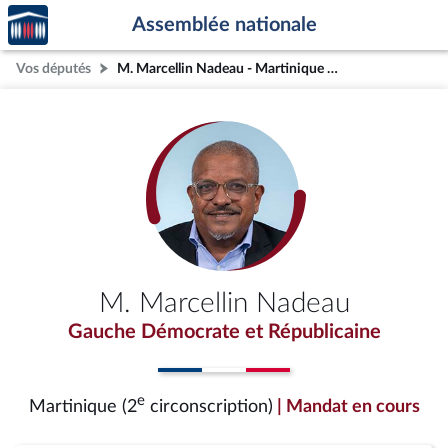
Accèder
Aller au contenu
Aller en bas de la page
Assemblée nationale
à la
page
Vos députés
M. Marcellin Nadeau - Martinique (2e circonscription)
d'accueil
M. Marcellin Nadeau
Gauche Démocrate et Républicaine
e
Martinique (2
circonscription)
| Mandat en cours