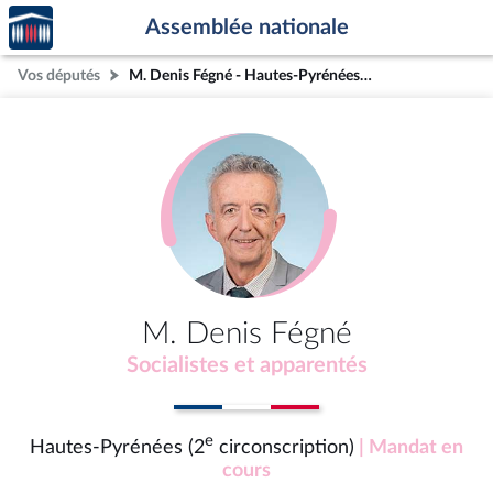
Accèder
Aller au contenu
Aller en bas de la page
Assemblée nationale
à la
page
Vos députés
M. Denis Fégné - Hautes-Pyrénées (2e circonscription)
d'accueil
M. Denis Fégné
Socialistes et apparentés
e
Hautes-Pyrénées (2
circonscription)
| Mandat en
cours