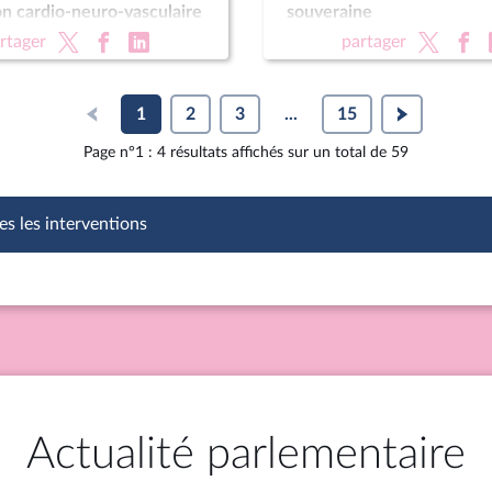
n cardio-neuro-vasculaire
souveraine
Pour une montagne vivante
rtager
partager
raine (CMP)
1
2
3
...
15
Page n°1 : 4 résultats affichés sur un total de 59
es les interventions
Actualité parlementaire