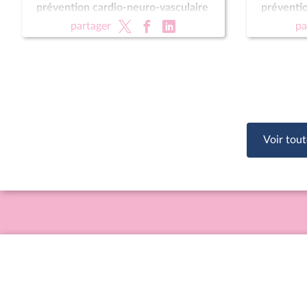
prévention cardio-neuro-vasculaire
préventio
(CMP) ; Pour une montagne vivante
(CMP) ; 
partager
pa
et souveraine (CMP)
et souve
Voir tout