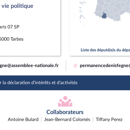
vie politique
aris 07 SP
5000 Tarbes
Liste des député(e)s du dé
egne@assemblee-nationale.fr
@
permanencedenisfegne
 la déclaration d'intérêts et d'activités
Collaborateurs
Antoine Bulard
Jean-Bernard Colomès
Tiffany Perez