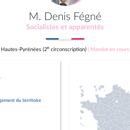
M. Denis Fégné
Socialistes et apparentés
e
Hautes-Pyrénées (2
circonscription)
| Mandat en cours
)
ement du territoire