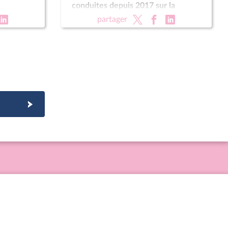
conduites depuis 2017 sur la
dégradation de la santé mentale
partager
des jeunes »,« Associations en crise
: quelle politique associative pour
l'État ? »