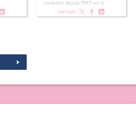
conduites depuis 2017 sur la
dégradation de la santé mentale
partager
des jeunes »,« Associations en crise
: quelle politique associative pour
l'État ? »