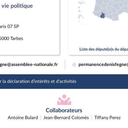
vie politique
aris 07 SP
5000 Tarbes
Liste des député(e)s du dé
egne@assemblee-nationale.fr
@
permanencedenisfegne
 la déclaration d'intérêts et d'activités
Collaborateurs
Antoine Bulard
Jean-Bernard Colomès
Tiffany Perez