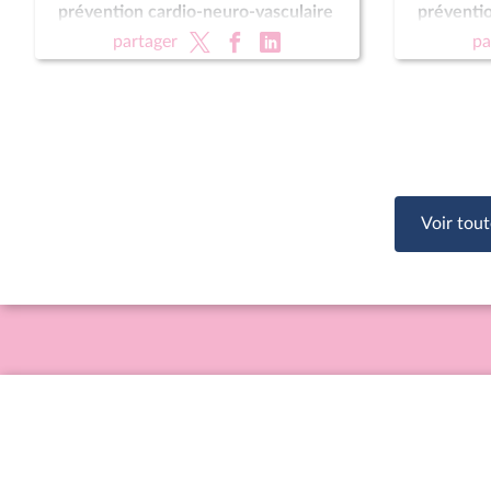
prévention cardio-neuro-vasculaire
préventio
(CMP) ; Pour une montagne vivante
(CMP) ; 
partager
pa
et souveraine (CMP)
et souve
Voir tout