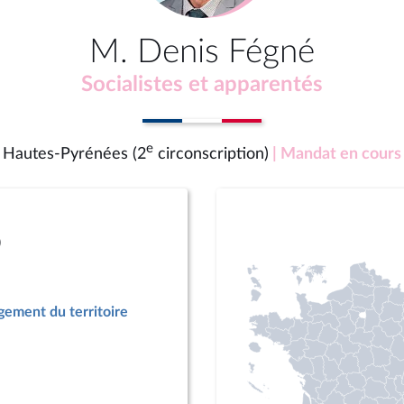
M. Denis Fégné
Socialistes et apparentés
e
Hautes-Pyrénées (2
circonscription)
| Mandat en cours
)
ement du territoire