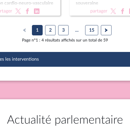
n cardio-neuro-vasculaire
souveraine
Pour une montagne vivante
rtager
partager
raine (CMP)
1
2
3
...
15
Page n°1 : 4 résultats affichés sur un total de 59
es les interventions
Actualité parlementaire