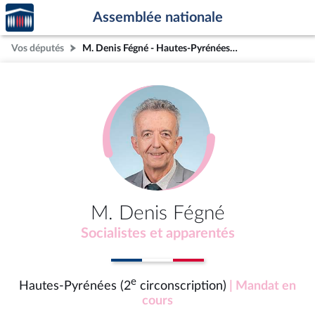
Accèder
Aller au contenu
Aller en bas de la page
Assemblée nationale
à la
page
Vos députés
M. Denis Fégné - Hautes-Pyrénées (2e circonscription)
d'accueil
M. Denis Fégné
Socialistes et apparentés
e
Hautes-Pyrénées (2
circonscription)
| Mandat en
cours