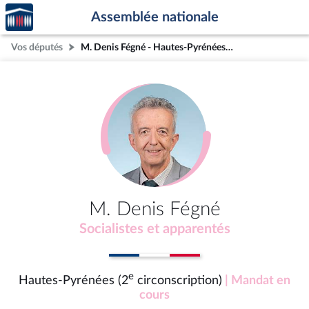
Accèder
Aller au contenu
Aller en bas de la page
Assemblée nationale
à la
page
Vos députés
M. Denis Fégné - Hautes-Pyrénées (2e circonscription)
d'accueil
M. Denis Fégné
Socialistes et apparentés
e
Hautes-Pyrénées (2
circonscription)
| Mandat en
cours