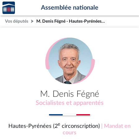
Accèder
Aller au contenu
Aller en bas de la page
Assemblée nationale
à la
page
Vos députés
M. Denis Fégné - Hautes-Pyrénées (2e circonscription)
d'accueil
M. Denis Fégné
Socialistes et apparentés
e
Hautes-Pyrénées (2
circonscription)
| Mandat en
cours