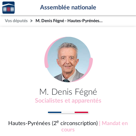
Accèder
Aller au contenu
Aller en bas de la page
Assemblée nationale
à la
page
Vos députés
M. Denis Fégné - Hautes-Pyrénées (2e circonscription)
d'accueil
M. Denis Fégné
Socialistes et apparentés
e
Hautes-Pyrénées (2
circonscription)
| Mandat en
cours