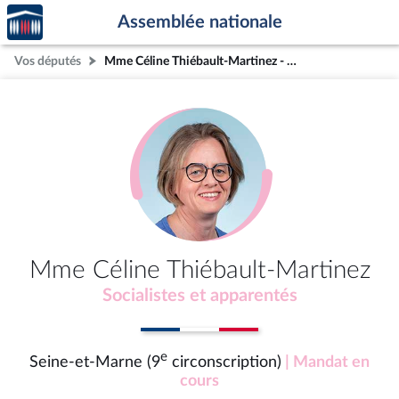
Accèder
Aller au contenu
Aller en bas de la page
Assemblée nationale
à la
page
Vos députés
Mme Céline Thiébault-Martinez - Seine-et-Marne (9e circonscription)
d'accueil
Mme Céline Thiébault-Martinez
Socialistes et apparentés
e
Seine-et-Marne (9
circonscription)
| Mandat en
cours