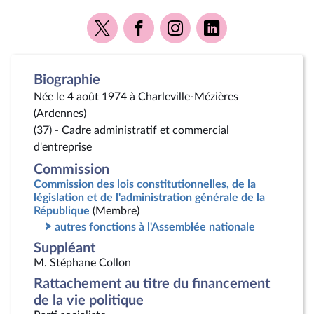
Voir
Voir
Voir
Voir
la
la
la
la
page
page
page
page
Twitter
Facebook
Instagram
Linkedin
Biographie
Née le 4 août 1974 à Charleville-Mézières
(Ardennes)
(37) - Cadre administratif et commercial
d'entreprise
Commission
Commission des lois constitutionnelles, de la
législation et de l'administration générale de la
République
(Membre)
autres fonctions à l'Assemblée nationale
Suppléant
M. Stéphane Collon
Rattachement au titre du financement
de la vie politique