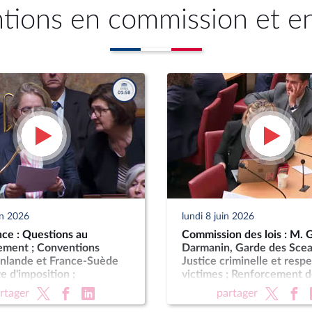
ntions en commission et e
in 2026
lundi 8 juin 2026
ce : Questions au
Commission des lois : M. 
ment ; Conventions
Darmanin, Garde des Scea
inlande et France-Suède
Justice criminelle et resp
e d'imposition ;
victimes ; Renforcement d
ion des comptes de
juridictions criminelles
rtager
partager
025 ; Approbation des