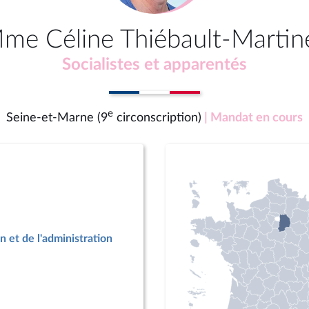
me Céline Thiébault-Martin
Socialistes et apparentés
e
Seine-et-Marne (9
circonscription)
| Mandat en cours
n et de l'administration