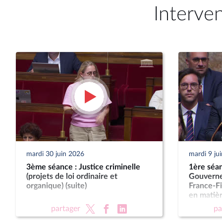
Interve
mardi 30 juin 2026
mardi 9 ju
3ème séance : Justice criminelle
1ère séan
(projets de loi ordinaire et
Gouverne
organique) (suite)
France-F
en matièr
Approbat
partager
pa
l'année 2