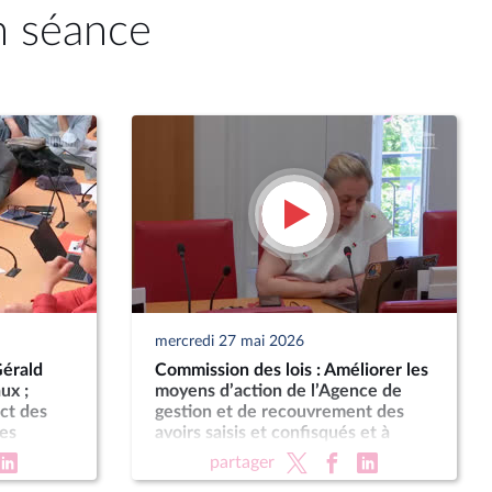
n séance
mercredi 27 mai 2026
Gérald
Commission des lois : Améliorer les
ux ;
moyens d’action de l’Agence de
ect des
gestion et de recouvrement des
es
avoirs saisis et confisqués et à
faciliter l’exercice des missions
partager
d’expert judiciaire