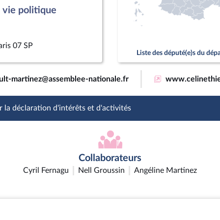
vie politique
aris 07 SP
Liste des député(e)s du dé
ault-martinez@assemblee-nationale.fr
www.celinethie
 la déclaration d'intérêts et d'activités
Collaborateurs
Cyril Fernagu
Nell Groussin
Angéline Martinez