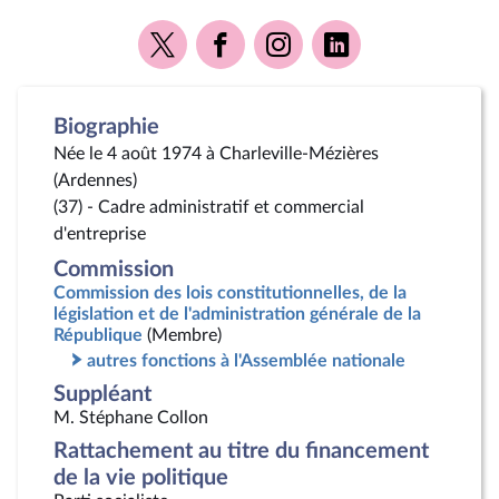
Voir
Voir
Voir
Voir
la
la
la
la
page
page
page
page
Twitter
Facebook
Instagram
Linkedin
Biographie
Née le 4 août 1974 à Charleville-Mézières
(Ardennes)
(37) - Cadre administratif et commercial
d'entreprise
Commission
Commission des lois constitutionnelles, de la
législation et de l'administration générale de la
République
(Membre)
autres fonctions à l'Assemblée nationale
Suppléant
M. Stéphane Collon
Rattachement au titre du financement
de la vie politique