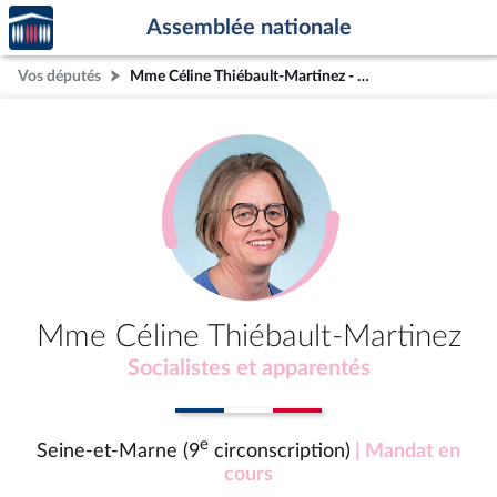
Accèder
Aller au contenu
Aller en bas de la page
Assemblée nationale
à la
page
Vos députés
Mme Céline Thiébault-Martinez - Seine-et-Marne (9e circonscription)
d'accueil
Mme Céline Thiébault-Martinez
Socialistes et apparentés
e
Seine-et-Marne (9
circonscription)
| Mandat en
cours