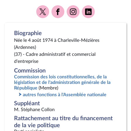
Voir
Voir
Voir
Voir
la
la
la
la
page
page
page
page
Twitter
Facebook
Instagram
Linkedin
Biographie
Née le 4 août 1974 à Charleville-Mézières
(Ardennes)
(37) - Cadre administratif et commercial
d'entreprise
Commission
Commission des lois constitutionnelles, de la
législation et de l'administration générale de la
République
(Membre)
autres fonctions à l'Assemblée nationale
Suppléant
M. Stéphane Collon
Rattachement au titre du financement
de la vie politique