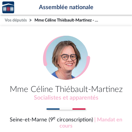
Accèder
Aller au contenu
Aller en bas de la page
Assemblée nationale
à la
page
Vos députés
Mme Céline Thiébault-Martinez - Seine-et-Marne (9e circonscription)
d'accueil
Mme Céline Thiébault-Martinez
Socialistes et apparentés
e
Seine-et-Marne (9
circonscription)
| Mandat en
cours