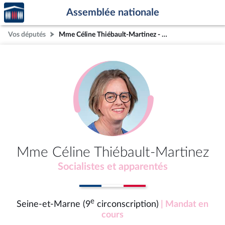
Accèder
Aller au contenu
Aller en bas de la page
Assemblée nationale
à la
page
Vos députés
Mme Céline Thiébault-Martinez - Seine-et-Marne (9e circonscription)
d'accueil
Mme Céline Thiébault-Martinez
Socialistes et apparentés
e
Seine-et-Marne (9
circonscription)
| Mandat en
cours