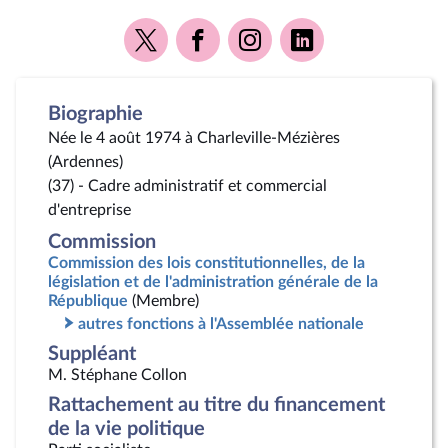
Voir
Voir
Voir
Voir
la
la
la
la
page
page
page
page
Twitter
Facebook
Instagram
Linkedin
Biographie
Née le 4 août 1974 à Charleville-Mézières
(Ardennes)
(37) - Cadre administratif et commercial
d'entreprise
Commission
Commission des lois constitutionnelles, de la
législation et de l'administration générale de la
République
(Membre)
autres fonctions à l'Assemblée nationale
Suppléant
M. Stéphane Collon
Rattachement au titre du financement
de la vie politique