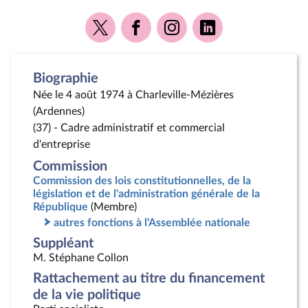
Voir
Voir
Voir
Voir
la
la
la
la
page
page
page
page
Twitter
Facebook
Instagram
Linkedin
Biographie
Née le 4 août 1974 à Charleville-Mézières
(Ardennes)
(37) - Cadre administratif et commercial
d'entreprise
Commission
Commission des lois constitutionnelles, de la
législation et de l'administration générale de la
République
(Membre)
autres fonctions à l'Assemblée nationale
Suppléant
M. Stéphane Collon
Rattachement au titre du financement
de la vie politique