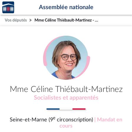
Accèder
Aller au contenu
Aller en bas de la page
Assemblée nationale
à la
page
Vos députés
Mme Céline Thiébault-Martinez - Seine-et-Marne (9e circonscription)
d'accueil
Mme Céline Thiébault-Martinez
Socialistes et apparentés
e
Seine-et-Marne (9
circonscription)
| Mandat en
cours