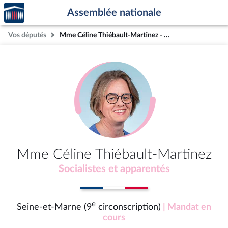
Accèder
Aller au contenu
Aller en bas de la page
Assemblée nationale
à la
page
Vos députés
Mme Céline Thiébault-Martinez - Seine-et-Marne (9e circonscription)
d'accueil
Mme Céline Thiébault-Martinez
Socialistes et apparentés
e
Seine-et-Marne (9
circonscription)
| Mandat en
cours