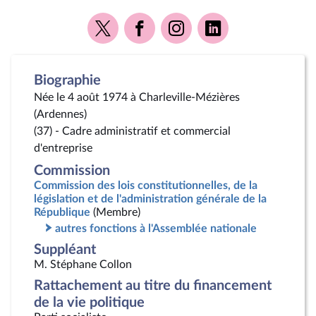
Voir
Voir
Voir
Voir
la
la
la
la
page
page
page
page
Twitter
Facebook
Instagram
Linkedin
Biographie
Née le 4 août 1974 à Charleville-Mézières
(Ardennes)
(37) - Cadre administratif et commercial
d'entreprise
Commission
Commission des lois constitutionnelles, de la
législation et de l'administration générale de la
République
(Membre)
autres fonctions à l'Assemblée nationale
Suppléant
M. Stéphane Collon
Rattachement au titre du financement
de la vie politique