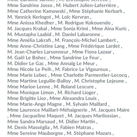
Mme Sandrine Josso
M. Hubert Julien-Laferrière
Mme Catherine Kamowski
Mme Stéphanie Kerbarh
M. Yannick Kerlogot
M. Loïc Kervran
Mme Anissa Khedher
M. Rodrigue Kokouendo
M. Jacques Krabal
Mme Sonia Krimi
Mme Aina Kuric
M. Mustapha Laabid
M. Daniel Labaronne
Mme Amélia Lakrafi
M. François-Michel Lambert
Mme Anne-Christine Lang
Mme Frédérique Lardet
M. Jean-Charles Larsonneur
Mme Fiona Lazaar
M. Gaël Le Bohec
Mme Sandrine Le Feur
M. Didier Le Gac
Mme Annaïg Le Meur
Mme Nicole Le Peih
M. Fabrice Le Vigoureux
Mme Marie Lebec
Mme Charlotte Parmentier-Lecocq
Mme Martine Leguille-Balloy
M. Christophe Lejeune
Mme Marion Lenne
M. Roland Lescure
Mme Monique Limon
M. Richard Lioger
Mme Brigitte Liso
Mme Alexandra Louis
Mme Marie-Ange Magne
M. Sylvain Maillard
Mme Laurence Maillart-Méhaignerie
M. Jacques Maire
Mme Jacqueline Maquet
M. Jacques Marilossian
Mme Sandra Marsaud
M. Didier Martin
M. Denis Masséglia
M. Fabien Matras
Mme Sereine Mauborgne
M. Stéphane Mazars