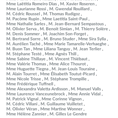
Mme Laëtitia Romeiro Dias
M. Xavier Roseren
Mme Laurianne Rossi
M. Gwendal Rouillard
M. Cédric Roussel
M. Thomas Rudigoz
M. Pacôme Rupin
Mme Laetitia Saint-Paul
Mme Nathalie Sarles
M. Jean-Bernard Sempastous
M. Olivier Serva
M. Benoit Simian
M. Thierry Solère
M. Denis Sommer
M. Joachim Son-Forget
M. Bertrand Sorre
M. Bruno Studer
Mme Sira Sylla
M. Aurélien Taché
Mme Marie Tamarelle-Verhaeghe
M. Buon Tan
Mme Liliana Tanguy
M. Jean Terlier
M. Stéphane Testé
Mme Agnès Thill
Mme Sabine Thillaye
M. Vincent Thiébaut
Mme Valérie Thomas
Mme Alice Thourot
Mme Huguette Tiegna
M. Jean-Louis Touraine
M. Alain Tourret
Mme Élisabeth Toutut-Picard
Mme Nicole Trisse
M. Stéphane Trompille
Mme Frédérique Tuffnell
Mme Alexandra Valetta Ardisson
M. Manuel Valls
Mme Laurence Vanceunebrock
Mme Annie Vidal
M. Patrick Vignal
Mme Corinne Vignon
M. Cédric Villani
M. Guillaume Vuilletet
M. Olivier Véran
Mme Martine Wonner
Mme Hélène Zannier
M. Gilles Le Gendre