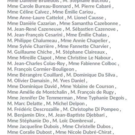
Mme Danielle Brulebois
M. Stéphane Buchou
Mme Carole Bureau-Bonnard
M. Pierre Cabaré
Mme Céline Calvez
Mme Émilie Cariou
Mme Anne-Laure Cattelot
M. Lionel Causse
Mme Danièle Cazarian
Mme Samantha Cazebonne
M. Jean-René Cazeneuve
M. Sébastien Cazenove
M. Jean-François Cesarini
Mme Émilie Chalas
M. Philippe Chalumeau
Mme Annie Chapelier
Mme Sylvie Charrière
Mme Fannette Charvier
M. Guillaume Chiche
M. Stéphane Claireaux
Mme Mireille Clapot
Mme Christine Le Nabour
M. Jean-Charles Colas-Roy
Mme Fabienne Colboc
M. François Cormier-Bouligeon
Mme Bérangère Couillard
M. Dominique Da Silva
M. Olivier Damaisin
M. Yves Daniel
Mme Dominique David
Mme Yolaine de Courson
Mme Amélie de Montchalin
M. François de Rugy
Mme Jennifer De Temmerman
Mme Typhanie Degois
M. Marc Delatte
M. Michel Delpon
M. Frédéric Descrozaille
M. Christophe Di Pompeo
M. Benjamin Dirx
M. Jean-Baptiste Djebbari
Mme Stéphanie Do
M. Loïc Dombreval
Mme Jacqueline Dubois
Mme Christelle Dubos
Mme Coralie Dubost
Mme Nicole Dubré-Chirat