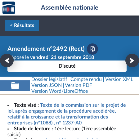
Accèder
Aller au contenu
Aller en bas de la page
Assemblée nationale
à la
page
d'accueil
< Résultats
Amendement n°2492 (Rect)
Déposé le
vendredi 21 septembre 2018
Discuté
Dossier législatif
Compte rendu
Version XML
Version JSON
Version PDF
Version Word/LibreOffice
Texte visé :
Texte de la commission sur le projet de
loi, après engagement de la procédure accélérée,
relatif à la croissance et la transformation des
entreprises (n°1088)., n° 1237-A0
Stade de lecture :
1ère lecture (1ère assemblée
saisie)