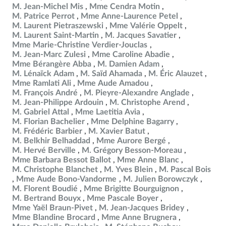
M. Jean-Michel Mis
Mme Cendra Motin
M. Patrice Perrot
Mme Anne-Laurence Petel
M. Laurent Pietraszewski
Mme Valérie Oppelt
M. Laurent Saint-Martin
M. Jacques Savatier
Mme Marie-Christine Verdier-Jouclas
M. Jean-Marc Zulesi
Mme Caroline Abadie
Mme Bérangère Abba
M. Damien Adam
M. Lénaïck Adam
M. Saïd Ahamada
M. Éric Alauzet
Mme Ramlati Ali
Mme Aude Amadou
M. François André
M. Pieyre-Alexandre Anglade
M. Jean-Philippe Ardouin
M. Christophe Arend
M. Gabriel Attal
Mme Laetitia Avia
M. Florian Bachelier
Mme Delphine Bagarry
M. Frédéric Barbier
M. Xavier Batut
M. Belkhir Belhaddad
Mme Aurore Bergé
M. Hervé Berville
M. Grégory Besson-Moreau
Mme Barbara Bessot Ballot
Mme Anne Blanc
M. Christophe Blanchet
M. Yves Blein
M. Pascal Bois
Mme Aude Bono-Vandorme
M. Julien Borowczyk
M. Florent Boudié
Mme Brigitte Bourguignon
M. Bertrand Bouyx
Mme Pascale Boyer
Mme Yaël Braun-Pivet
M. Jean-Jacques Bridey
Mme Blandine Brocard
Mme Anne Brugnera