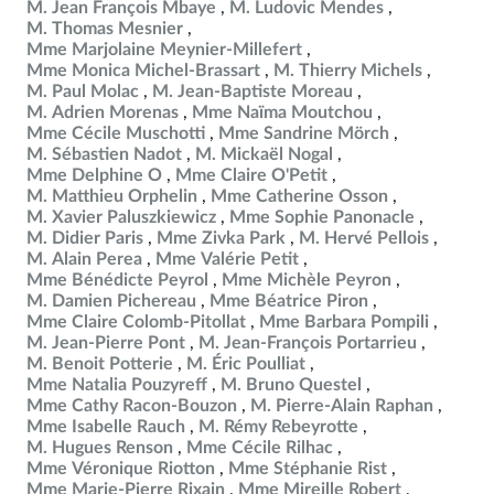
M. Jean François Mbaye
M. Ludovic Mendes
M. Thomas Mesnier
Mme Marjolaine Meynier-Millefert
Mme Monica Michel-Brassart
M. Thierry Michels
M. Paul Molac
M. Jean-Baptiste Moreau
M. Adrien Morenas
Mme Naïma Moutchou
Mme Cécile Muschotti
Mme Sandrine Mörch
M. Sébastien Nadot
M. Mickaël Nogal
Mme Delphine O
Mme Claire O'Petit
M. Matthieu Orphelin
Mme Catherine Osson
M. Xavier Paluszkiewicz
Mme Sophie Panonacle
M. Didier Paris
Mme Zivka Park
M. Hervé Pellois
M. Alain Perea
Mme Valérie Petit
Mme Bénédicte Peyrol
Mme Michèle Peyron
M. Damien Pichereau
Mme Béatrice Piron
Mme Claire Colomb-Pitollat
Mme Barbara Pompili
M. Jean-Pierre Pont
M. Jean-François Portarrieu
M. Benoit Potterie
M. Éric Poulliat
Mme Natalia Pouzyreff
M. Bruno Questel
Mme Cathy Racon-Bouzon
M. Pierre-Alain Raphan
Mme Isabelle Rauch
M. Rémy Rebeyrotte
M. Hugues Renson
Mme Cécile Rilhac
Mme Véronique Riotton
Mme Stéphanie Rist
Mme Marie-Pierre Rixain
Mme Mireille Robert