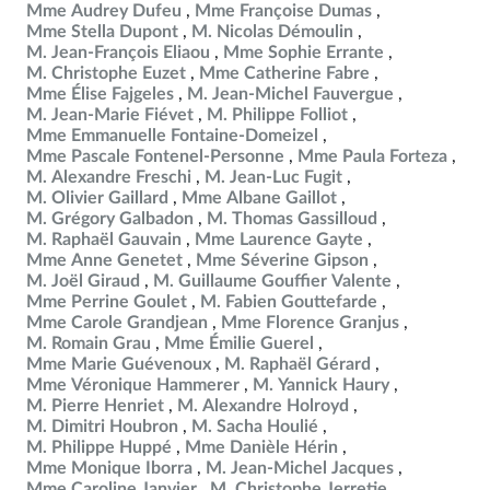
Mme Audrey Dufeu
Mme Françoise Dumas
Mme Stella Dupont
M. Nicolas Démoulin
M. Jean-François Eliaou
Mme Sophie Errante
M. Christophe Euzet
Mme Catherine Fabre
Mme Élise Fajgeles
M. Jean-Michel Fauvergue
M. Jean-Marie Fiévet
M. Philippe Folliot
Mme Emmanuelle Fontaine-Domeizel
Mme Pascale Fontenel-Personne
Mme Paula Forteza
M. Alexandre Freschi
M. Jean-Luc Fugit
M. Olivier Gaillard
Mme Albane Gaillot
M. Grégory Galbadon
M. Thomas Gassilloud
M. Raphaël Gauvain
Mme Laurence Gayte
Mme Anne Genetet
Mme Séverine Gipson
M. Joël Giraud
M. Guillaume Gouffier Valente
Mme Perrine Goulet
M. Fabien Gouttefarde
Mme Carole Grandjean
Mme Florence Granjus
M. Romain Grau
Mme Émilie Guerel
Mme Marie Guévenoux
M. Raphaël Gérard
Mme Véronique Hammerer
M. Yannick Haury
M. Pierre Henriet
M. Alexandre Holroyd
M. Dimitri Houbron
M. Sacha Houlié
M. Philippe Huppé
Mme Danièle Hérin
Mme Monique Iborra
M. Jean-Michel Jacques
Mme Caroline Janvier
M. Christophe Jerretie