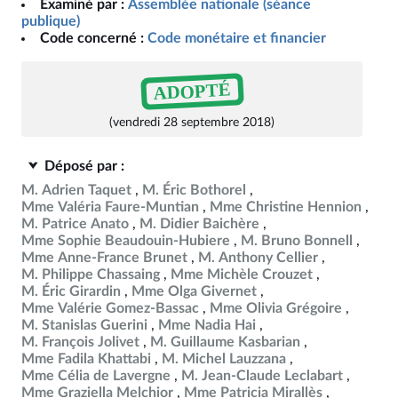
Examiné par :
Assemblée nationale (séance
publique)
Code concerné :
Code monétaire et financier
ADOPTÉ
(vendredi 28 septembre 2018)
Déposé par :
M. Adrien Taquet
M. Éric Bothorel
Mme Valéria Faure-Muntian
Mme Christine Hennion
M. Patrice Anato
M. Didier Baichère
Mme Sophie Beaudouin-Hubiere
M. Bruno Bonnell
Mme Anne-France Brunet
M. Anthony Cellier
M. Philippe Chassaing
Mme Michèle Crouzet
M. Éric Girardin
Mme Olga Givernet
Mme Valérie Gomez-Bassac
Mme Olivia Grégoire
M. Stanislas Guerini
Mme Nadia Hai
M. François Jolivet
M. Guillaume Kasbarian
Mme Fadila Khattabi
M. Michel Lauzzana
Mme Célia de Lavergne
M. Jean-Claude Leclabart
Mme Graziella Melchior
Mme Patricia Mirallès