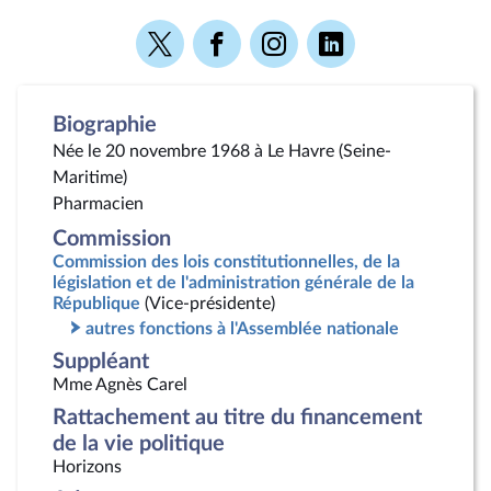
Voir
Voir
Voir
Voir
la
la
la
la
page
page
page
page
Twitter
Facebook
Instagram
Linkedin
Biographie
Née le 20 novembre 1968 à Le Havre (Seine-
Maritime)
Pharmacien
Commission
Commission des lois constitutionnelles, de la
législation et de l'administration générale de la
République
(Vice-présidente)
autres fonctions à l'Assemblée nationale
Suppléant
Mme Agnès Carel
Rattachement au titre du financement
de la vie politique
Horizons