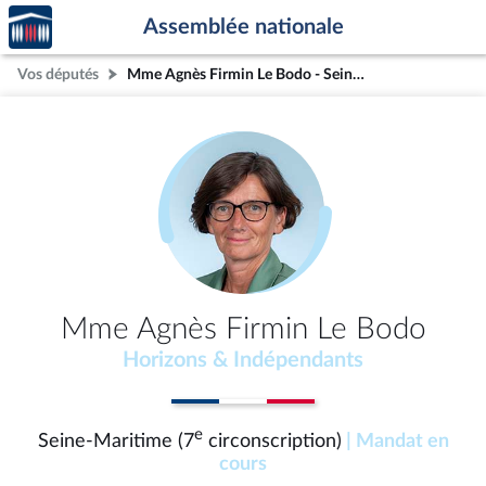
Accèder
Aller au contenu
Aller en bas de la page
Assemblée nationale
à la
page
Vos députés
Mme Agnès Firmin Le Bodo - Seine-Maritime (7e circonscription)
d'accueil
Mme Agnès Firmin Le Bodo
Horizons & Indépendants
e
Seine-Maritime (7
circonscription)
| Mandat en
cours