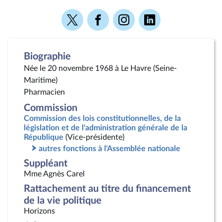
Voir
Voir
Voir
Voir
la
la
la
la
page
page
page
page
Twitter
Facebook
Instagram
Linkedin
Biographie
Née le 20 novembre 1968 à Le Havre (Seine-
Maritime)
Pharmacien
Commission
Commission des lois constitutionnelles, de la
législation et de l'administration générale de la
République
(Vice-présidente)
autres fonctions à l'Assemblée nationale
Suppléant
Mme Agnès Carel
Rattachement au titre du financement
de la vie politique
Horizons