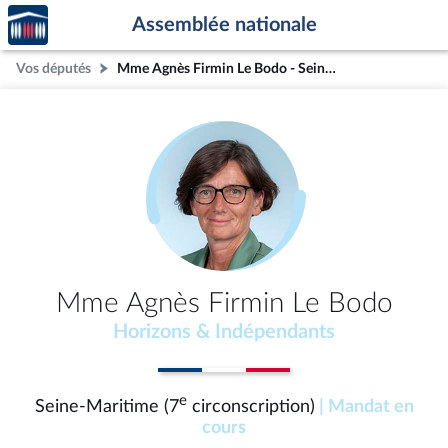
Accèder
Aller au contenu
Aller en bas de la page
Assemblée nationale
à la
page
Vos députés
Mme Agnès Firmin Le Bodo - Seine-Maritime (7e circonscription)
d'accueil
Mme Agnès Firmin Le Bodo
Horizons & Indépendants
e
Seine-Maritime (7
circonscription)
| Mandat en
cours