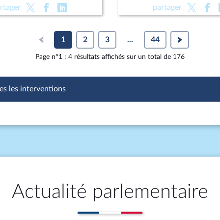
Pour une montagne vivante
public (suite) (vote solenne
rtager
partager
raine (CMP)
vie (lecture définitive) ; P
des enfants
1
2
3
...
44
Page n°1 : 4 résultats affichés sur un total de 176
es les interventions
Actualité parlementaire