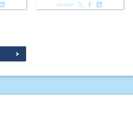
l) ; Fin de
public (suite) (vote solennel) ; Fin de
partager
rotection
vie (lecture définitive) ; Protection
des enfants