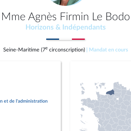
Mme Agnès Firmin Le Bodo
Horizons & Indépendants
e
Seine-Maritime (7
circonscription)
| Mandat en cours
n et de l'administration