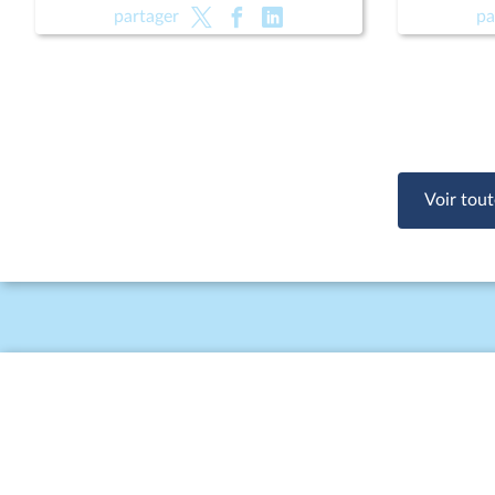
(CMP) ; Pour une montagne vivante
(CMP) ; 
partager
pa
et souveraine (CMP)
et souve
Voir tout