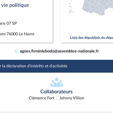
vie politique
aris 07 SP
ieni 76000 Le Havre
Liste des député(e)s du dé
@
agnes.firminlebodo@assemblee-nationale.fr
 la déclaration d'intérêts et d'activités
Collaborateurs
Clémence Fort
Johnny Villion