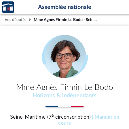
Accèder
Aller au contenu
Aller en bas de la page
Assemblée nationale
à la
page
Vos députés
Mme Agnès Firmin Le Bodo - Seine-Maritime (7e circonscription)
d'accueil
Mme Agnès Firmin Le Bodo
Horizons & Indépendants
e
Seine-Maritime (7
circonscription)
| Mandat en
cours