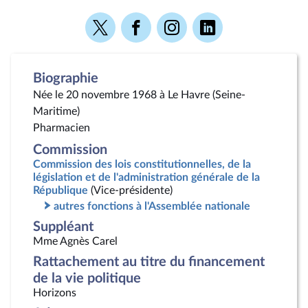
Voir
Voir
Voir
Voir
la
la
la
la
page
page
page
page
Twitter
Facebook
Instagram
Linkedin
Biographie
Née le 20 novembre 1968 à Le Havre (Seine-
Maritime)
Pharmacien
Commission
Commission des lois constitutionnelles, de la
législation et de l'administration générale de la
République
(Vice-présidente)
autres fonctions à l'Assemblée nationale
Suppléant
Mme Agnès Carel
Rattachement au titre du financement
de la vie politique
Horizons