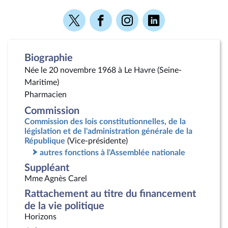
Voir
Voir
Voir
Voir
la
la
la
la
page
page
page
page
Twitter
Facebook
Instagram
Linkedin
Biographie
Née le 20 novembre 1968 à Le Havre (Seine-
Maritime)
Pharmacien
Commission
Commission des lois constitutionnelles, de la
législation et de l'administration générale de la
République
(Vice-présidente)
autres fonctions à l'Assemblée nationale
Suppléant
Mme Agnès Carel
Rattachement au titre du financement
de la vie politique
Horizons