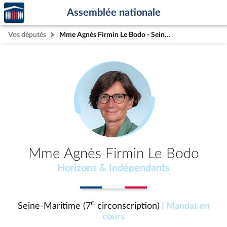
Accèder
Aller au contenu
Aller en bas de la page
Assemblée nationale
à la
page
Vos députés
Mme Agnès Firmin Le Bodo - Seine-Maritime (7e circonscription)
d'accueil
Mme Agnès Firmin Le Bodo
Horizons & Indépendants
e
Seine-Maritime (7
circonscription)
| Mandat en
cours