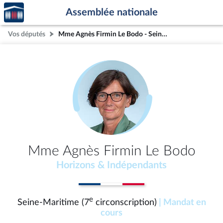
Accèder
Aller au contenu
Aller en bas de la page
Assemblée nationale
à la
page
Vos députés
Mme Agnès Firmin Le Bodo - Seine-Maritime (7e circonscription)
d'accueil
Mme Agnès Firmin Le Bodo
Horizons & Indépendants
e
Seine-Maritime (7
circonscription)
| Mandat en
cours