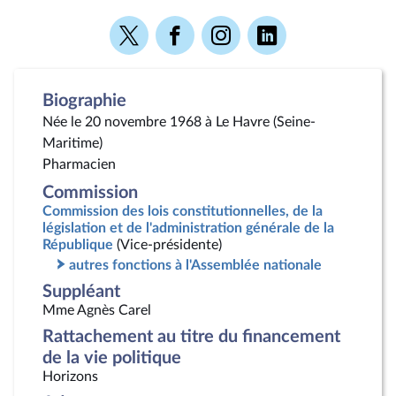
Voir
Voir
Voir
Voir
la
la
la
la
page
page
page
page
Twitter
Facebook
Instagram
Linkedin
Biographie
Née le 20 novembre 1968 à Le Havre (Seine-
Maritime)
Pharmacien
Commission
Commission des lois constitutionnelles, de la
législation et de l'administration générale de la
République
(Vice-présidente)
autres fonctions à l'Assemblée nationale
Suppléant
Mme Agnès Carel
Rattachement au titre du financement
de la vie politique
Horizons