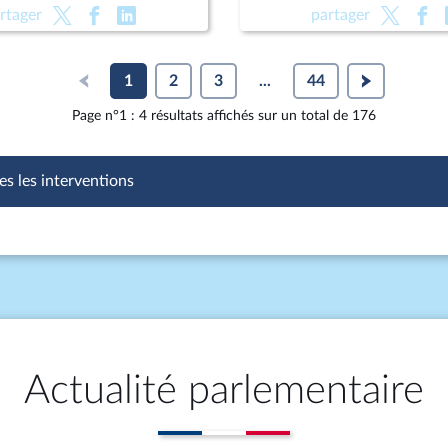
Pour une montagne vivante
public (suite) (vote solenne
rtager
partager
raine (CMP)
vie (lecture définitive) ; P
des enfants
1
2
3
...
44
Page n°1 : 4 résultats affichés sur un total de 176
es les interventions
Actualité parlementaire