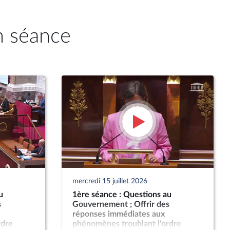
n séance
mercredi 15 juillet 2026
u
1ère séance : Questions au
s
Gouvernement ; Offrir des
réponses immédiates aux
rdre
phénomènes troublant l'ordre