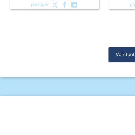
(CMP) ; Pour une montagne vivante
(CMP) ; 
partager
pa
et souveraine (CMP)
et souve
Voir tout