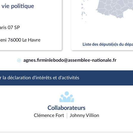
vie politique
aris 07 SP
ieni 76000 Le Havre
Liste des député(e)s du dé
@
agnes.firminlebodo@assemblee-nationale.fr
 la déclaration d'intérêts et d'activités
Collaborateurs
Clémence Fort
Johnny Villion