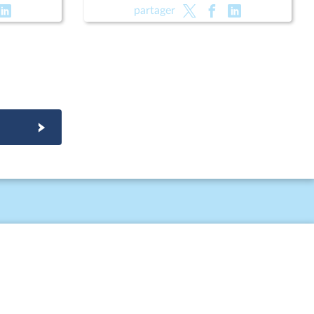
l) ; Fin de
public (suite) (vote solennel) ; Fin de
partager
rotection
vie (lecture définitive) ; Protection
des enfants