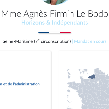
Mme Agnès Firmin Le Bodo
Horizons & Indépendants
e
Seine-Maritime (7
circonscription)
| Mandat en cours
n et de l'administration