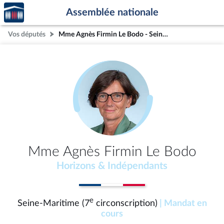
Accèder
Aller au contenu
Aller en bas de la page
Assemblée nationale
à la
page
Vos députés
Mme Agnès Firmin Le Bodo - Seine-Maritime (7e circonscription)
d'accueil
Mme Agnès Firmin Le Bodo
Horizons & Indépendants
e
Seine-Maritime (7
circonscription)
| Mandat en
cours