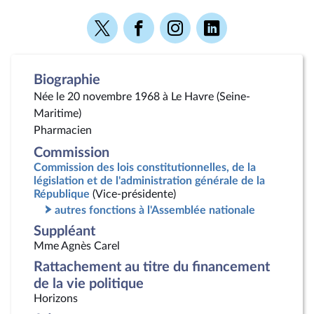
Voir
Voir
Voir
Voir
la
la
la
la
page
page
page
page
Twitter
Facebook
Instagram
Linkedin
Biographie
Née le 20 novembre 1968 à Le Havre (Seine-
Maritime)
Pharmacien
Commission
Commission des lois constitutionnelles, de la
législation et de l'administration générale de la
République
(Vice-présidente)
autres fonctions à l'Assemblée nationale
Suppléant
Mme Agnès Carel
Rattachement au titre du financement
de la vie politique
Horizons