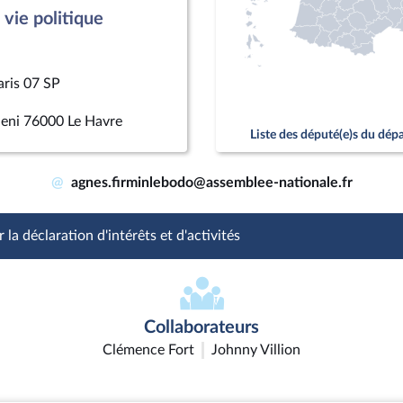
vie politique
aris 07 SP
ieni 76000 Le Havre
Liste des député(e)s du dé
@
agnes.firminlebodo@assemblee-nationale.fr
 la déclaration d'intérêts et d'activités
Collaborateurs
Clémence Fort
Johnny Villion