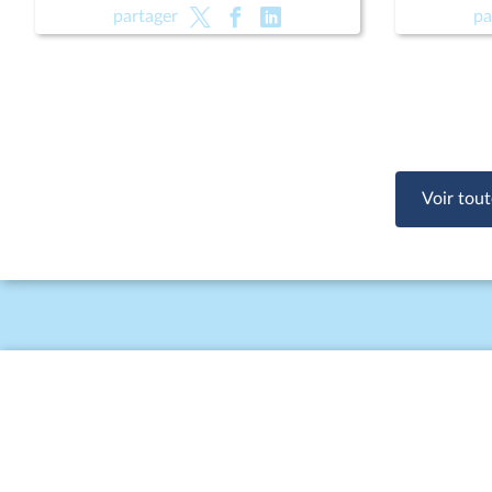
(CMP) ; Pour une montagne vivante
(CMP) ; 
partager
pa
et souveraine (CMP)
et souve
Voir tout