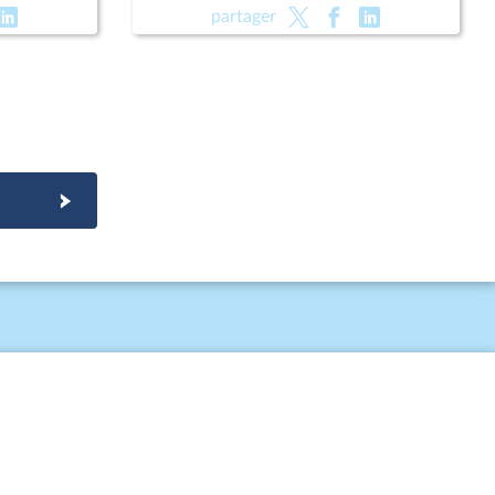
l) ; Fin de
public (suite) (vote solennel) ; Fin de
partager
rotection
vie (lecture définitive) ; Protection
des enfants