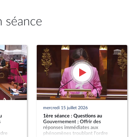
n séance
mercredi 15 juillet 2026
u
1ère séance : Questions au
s
Gouvernement ; Offrir des
réponses immédiates aux
rdre
phénomènes troublant l'ordre