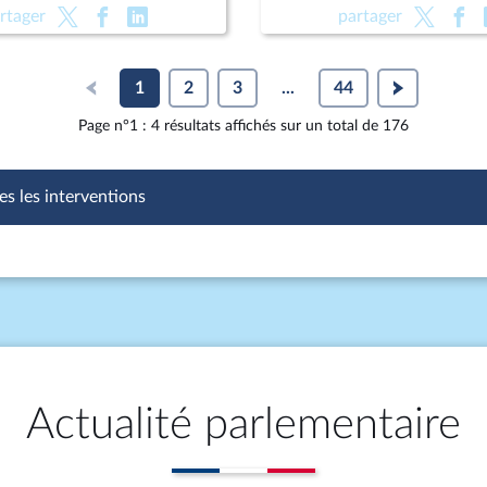
Pour une montagne vivante
public (suite) (vote solenne
rtager
partager
raine (CMP)
vie (lecture définitive) ; P
des enfants
1
2
3
...
44
Page n°1 : 4 résultats affichés sur un total de 176
es les interventions
Actualité parlementaire