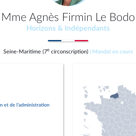
Mme Agnès Firmin Le Bodo
Horizons & Indépendants
e
Seine-Maritime (7
circonscription)
| Mandat en cours
n et de l'administration