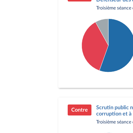
Troisième séance 
Détail du diagramme :
Pour : 304 députés
Contre : 200 députés
Abstention : 44 député
Scrutin public n
Contre
corruption et à
Troisième séance 