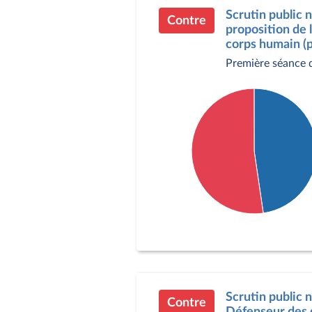
Scrutin public 
Contre
proposition de l
corps humain (p
Première séance d
Détail du diagramme :
Pour : 41 députés
Contre : 45 députés
Scrutin public 
Contre
Défenseur des d