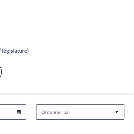
e
législature)
)
Ordonner par
Intervalle