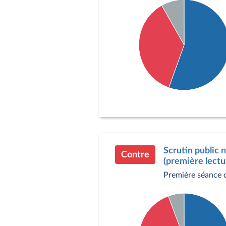
Détail du diagramme :
Pour : 304 députés
Contre : 199 députés
Abstention : 45 député
Scrutin public 
Contre
(première lectu
Première séance 