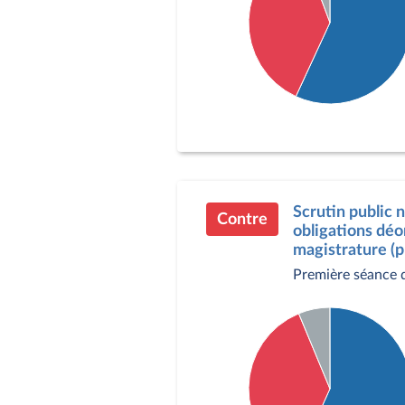
Détail du diagramme :
Pour : 301 députés
Contre : 198 députés
Abstention : 30 député
Scrutin public n
Contre
obligations déo
magistrature (p
Première séance 