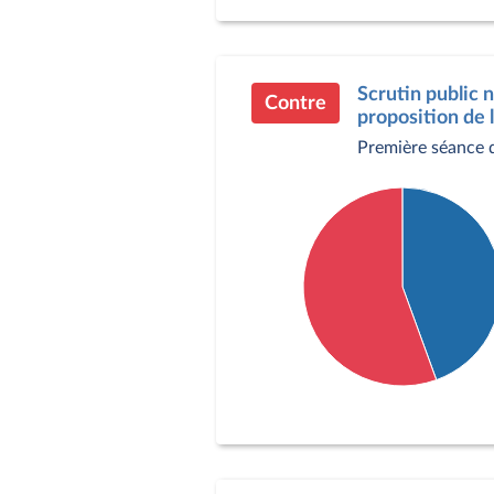
Pour : 227 députés
Contre : 291 députés
Abstention : 11 député
Scrutin public 
Contre
proposition de 
Première séance d
Détail du diagramme :
Pour : 36 députés
Contre : 45 députés