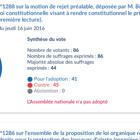
n°1288 sur la motion de rejet préalable, déposée par M. B
oi constitutionnelle visant à rendre constitutionnel le pr
remière lecture).
u jeudi 16 juin 2016
Synthèse du vote
Nombre de votants :
86
Nombre de suffrages exprimés :
86
Majorité absolue des suffrages
exprimés :
44
Pour l'adoption :
41
Contre :
45
Abstention :
0
L'Assemblée nationale n'a pas adopté
n°1286 sur l'ensemble de la proposition de loi organique 
roits pour la protection des lanceurs d'alerte (première 