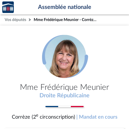
Accèder
Aller au contenu
Aller en bas de la page
Assemblée nationale
à la
page
Vos députés
Mme Frédérique Meunier - Corrèze (2e circonscription)
d'accueil
Mme Frédérique Meunier
Droite Républicaine
e
Corrèze (2
circonscription)
| Mandat en cours