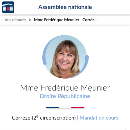
Accèder
Aller au contenu
Aller en bas de la page
Assemblée nationale
à la
page
Vos députés
Mme Frédérique Meunier - Corrèze (2e circonscription)
d'accueil
Mme Frédérique Meunier
Droite Républicaine
e
Corrèze (2
circonscription)
| Mandat en cours